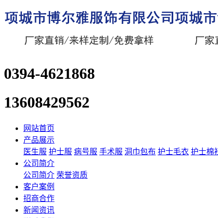
0394-4621868
13608429562
网站首页
产品展示
医生服
护士服
病号服
手术服
洞巾包布
护士毛衣
护士棉
公司简介
公司简介
荣誉资质
客户案例
招商合作
新闻资讯