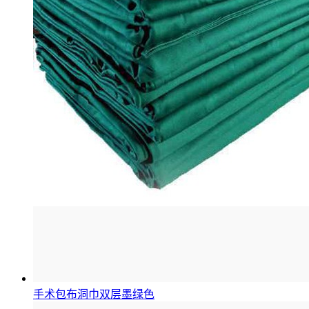
手术包布洞巾双层墨绿色