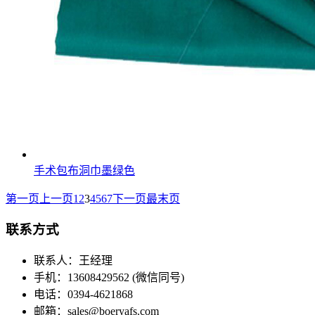
手术包布洞巾墨绿色
第一页
上一页
1
2
3
4
5
6
7
下一页
最末页
联系方式
联系人：王经理
手机：13608429562 (微信同号)
电话：0394-4621868
邮箱：sales@boeryafs.com