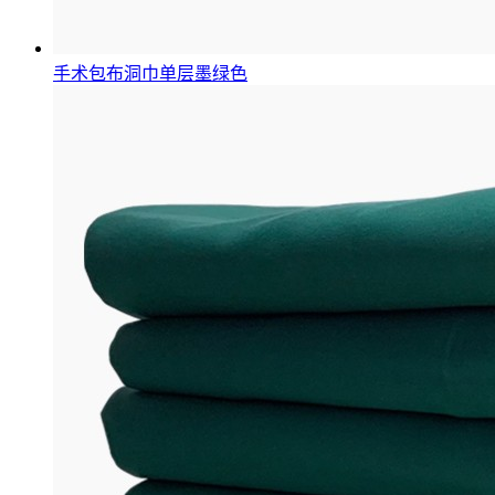
手术包布洞巾单层墨绿色