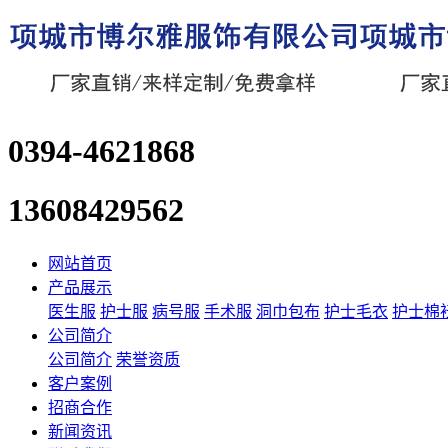
0394-4621868
13608429562
网站首页
产品展示
医生服
护士服
病号服
手术服
洞巾包布
护士毛衣
护士棉
公司简介
公司简介
荣誉资质
客户案例
招商合作
新闻资讯